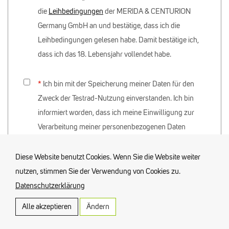
die
Leihbedingungen
der MERIDA & CENTURION
Germany GmbH an und bestätige, dass ich die
Leihbedingungen gelesen habe. Damit bestätige ich,
dass ich das 18. Lebensjahr vollendet habe.
Ich bin mit der Speicherung meiner Daten für den
Zweck der Testrad-Nutzung einverstanden. Ich bin
informiert worden, dass ich meine Einwilligung zur
Verarbeitung meiner personenbezogenen Daten
jederzeit widerrufen kann. Ich stimme der
Verarbeitung meiner Daten hiermit zu. Diese
Diese Website benutzt Cookies. Wenn Sie die Website weiter
Einwilligung gebe ich freiwillig. Ich weiß, dass diese
nutzen, stimmen Sie der Verwendung von Cookies zu.
Einwilligungserklärung gespeichert wird. Ein
Datenschutzerklärung
Widerruf berührt die Rechtmäßigkeit der bis zu
Alle akzeptieren
Ändern
meinem Widerruf erfolgten Datenverarbeitung nicht.
Funktional (notwendig)
Weitere Informationen in unserer